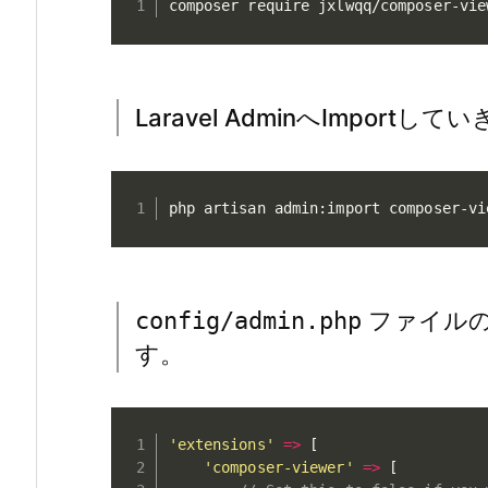
composer require jxlwqq/composer-vie
Laravel AdminへImportし
php artisan admin:import composer-vi
ファイルの 
config/admin.php
す。
'extensions'
=
>
[
'composer-viewer'
=
>
[