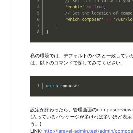
// Set this to false if you 
'enable'
=
>
true
,
// Set the location of compo
'which-composer'
=
>
'/usr/lo
]
]
私の環境では、デフォルトのパスと一致していたの
は、以下のコマンドで探してみてください。
which
 composer
設定が終わったら、管理画面のcomposer-vie
(入っているパッケージが多ければ多いほど表
う。)
LINK:
http://laravel-admin.test/admin/compos