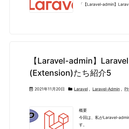
「【Laravel-admin】Lara
【Laravel-admin】Lara
(Extension)たち紹介5
2021年11月20日
Laravel
,
Laravel-Admin
,
P
概要
今回は、私がLaravel-
す。