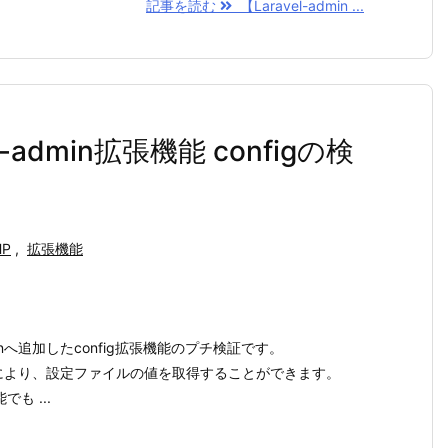
記事を読む
【Laravel-admin ...
el-admin拡張機能 configの検
HP
,
拡張機能
dminへ追加したconfig拡張機能のプチ検証です。
g()関数により、設定ファイルの値を取得することができます。
も ...