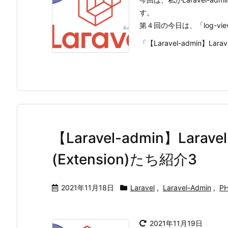
す。
第４回の今日は、「log-vi
「【Laravel-admin】Laravel
【Laravel-admin】Lara
(Extension)たち紹介3
2021年11月18日
Laravel
,
Laravel-Admin
,
P
2021年11月19日